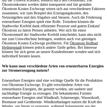
nur die Umwelt schonen, sondern auch den Geldbeutel. Die
Ökostromkosten werden dabei transparent und fair gestaltet.
Ökostrom Kosten Eschwege setzen sich aus verschiedenen Faktoren
zusammen, wie zum Beispiel den Erzeugungskosten, den
Netzentgelten und den Abgaben und Steuern. Auch die Förderung
erneuerbarer Energien spielt eine Rolle. Trotzdem können die
Stadtwerke Krefeld dank effizienter Prozesse und gutem Einkauf
Ökostrom zu fairen Preisen anbieten. Wer sich für einen
Ökostromtarif der Stadtwerke Krefeld entscheidet, kann also nicht
nur zum Umweltschutz beitragen, sondern auch von günstigen
Ökostrom Kosten Eschwege profitieren. Für
Ökostrom Heilbad
Heiligenstadt
können jedoch andere Tarife gelten. Bei Interesse
können Sie sich gerne an unsere Kundenberater wenden und sich
individuell beraten lassen.
Wie kann man verschiedene Arten von erneuerbaren Energien
zur Stromerzeugung nutzen?
Erneuerbare Energien sind eine wichtige Quelle für die Produktion
von Ökostrom Eschwege. Es gibt verschiedene Arten von
erneuerbaren Energien, die genutzt werden, um saubere und
nachhaltige Energie zu erzeugen. Die bekanntesten Formen
erneuerbarer Energien sind Windkraft, Solarenergie, Wasserkraft,
Biomasse und Geothermie. Windkraftanlagen nutzen die Kraft des
Windes, um Strom zu erzeugen, während Solarenergie aus der