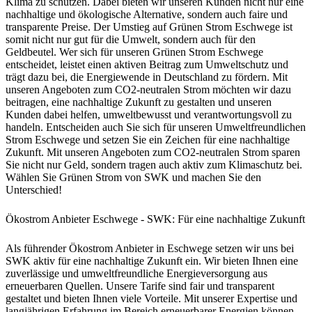
Klima zu schützen. Dabei bieten wir unseren Kunden nicht nur eine
nachhaltige und ökologische Alternative, sondern auch faire und
transparente Preise. Der Umstieg auf Grünen Strom Eschwege ist
somit nicht nur gut für die Umwelt, sondern auch für den
Geldbeutel. Wer sich für unseren Grünen Strom Eschwege
entscheidet, leistet einen aktiven Beitrag zum Umweltschutz und
trägt dazu bei, die Energiewende in Deutschland zu fördern. Mit
unseren Angeboten zum CO2-neutralen Strom möchten wir dazu
beitragen, eine nachhaltige Zukunft zu gestalten und unseren
Kunden dabei helfen, umweltbewusst und verantwortungsvoll zu
handeln. Entscheiden auch Sie sich für unseren Umweltfreundlichen
Strom Eschwege und setzen Sie ein Zeichen für eine nachhaltige
Zukunft. Mit unseren Angeboten zum CO2-neutralen Strom sparen
Sie nicht nur Geld, sondern tragen auch aktiv zum Klimaschutz bei.
Wählen Sie Grünen Strom von SWK und machen Sie den
Unterschied!
Ökostrom Anbieter Eschwege - SWK: Für eine nachhaltige Zukunft
Als führender Ökostrom Anbieter in Eschwege setzen wir uns bei
SWK aktiv für eine nachhaltige Zukunft ein. Wir bieten Ihnen eine
zuverlässige und umweltfreundliche Energieversorgung aus
erneuerbaren Quellen. Unsere Tarife sind fair und transparent
gestaltet und bieten Ihnen viele Vorteile. Mit unserer Expertise und
langjährigen Erfahrung im Bereich erneuerbarer Energien können